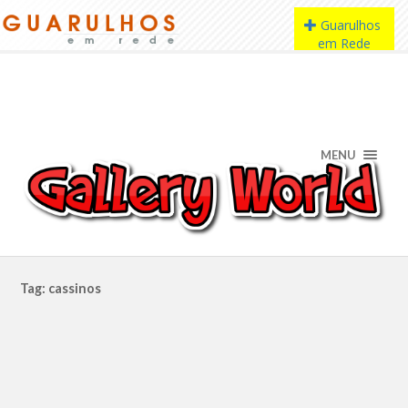
MENU
Tag: cassinos