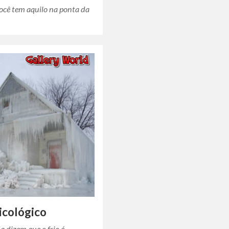
cê tem aquilo na ponta da
sicológico
da dizem que o frio é