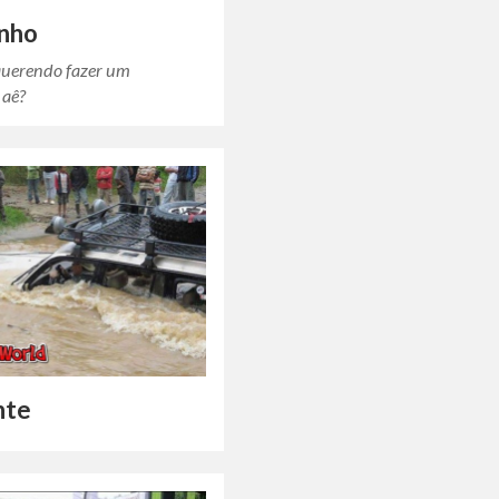
inho
uerendo fazer um
 aê?
nte