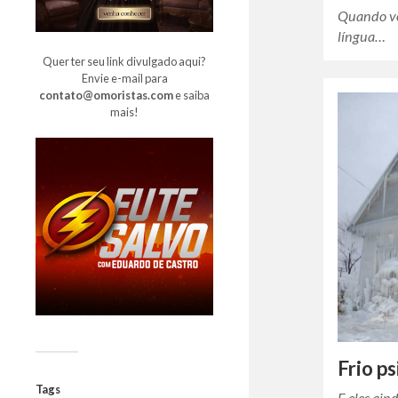
Quando vo
língua…
Quer ter seu link divulgado aqui?
Envie e-mail para
contato@omoristas.com
e saiba
mais!
Frio p
Tags
E eles ain