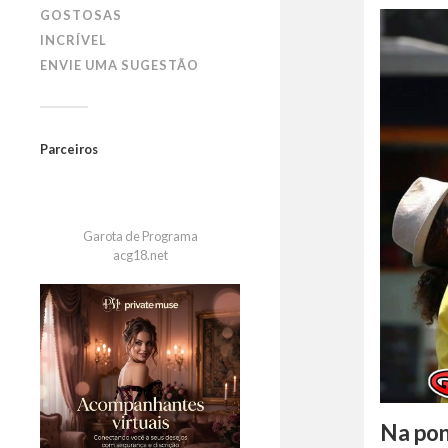
GOSTOSAS
INCRÍVEL
ENVIE UMA SUGESTÃO
Parceiros
Garota de Programa
acg18.net
Na pon