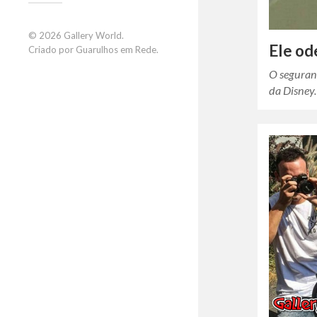
© 2026
Gallery World
.
Ele od
Criado por
Guarulhos em Rede
.
O seguran
da Disne