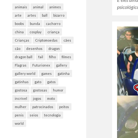
psicológi
animais
animal
animes
arte
artes
ball
bizarro
boobs
bunda
cachorro
china
cosplay
criança
Crianças
Criptomoedas
cães
cão
desenhos
dragon
dragon ball
fail
filho
filmes
Flagras
Futurionex
gallery
gallery world
games
gatinha
gatinhas
gato
gatos
gostosa
gostosas
humor
incrível
jogos
moto
mulher
patrocinados
peitos
penis
seios
tecnologia
world