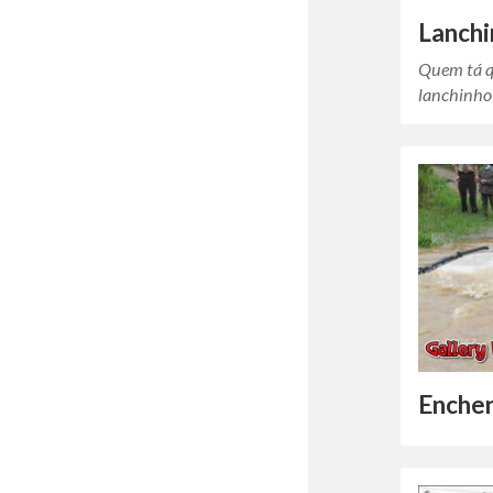
Lanch
Quem tá q
lanchinho
Enche