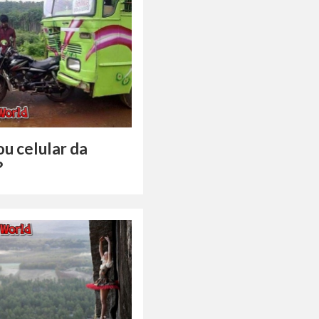
u celular da
?