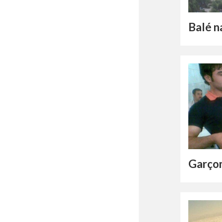
Balé n
Garço