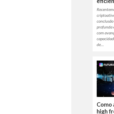
eficiê
Recenteme
criptoati
conclusão
profunda 
com avanço
capacidad
de…
Como a
high f