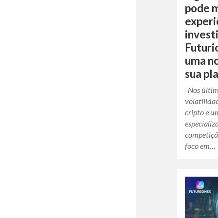
pode m
experi
invest
Futuri
uma no
sua pl
Nos últim
volatilid
cripto e 
especializ
competiçã
foco em…