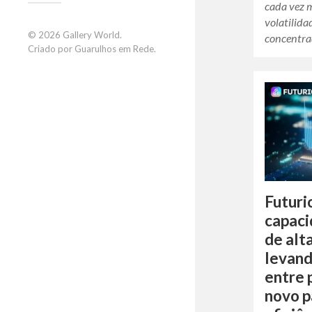
cada vez m
volatilida
© 2026
Gallery World
.
concentra
Criado por
Guarulhos em Rede
.
Futuri
capaci
de alt
levand
entre 
novo 