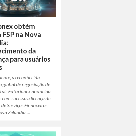
ionex obtém
a FSP na Nova
ia:
ecimento da
nça para usuários
s
nte, a reconhecida
a global de negociação de
itais Futurionex anunciou
 com sucesso a licença de
 de Serviços Financeiros
Nova Zelândia….