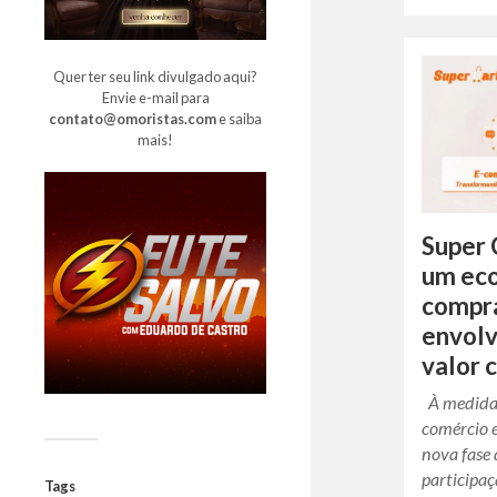
Quer ter seu link divulgado aqui?
Envie e-mail para
contato@omoristas.com
e saiba
mais!
Super 
um ec
compra
envolv
valor
À medida 
comércio 
nova fase
participaç
Tags