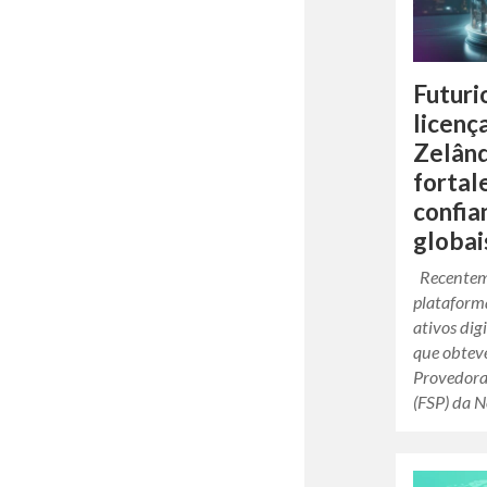
Futur
licenç
Zelând
fortal
confia
globai
Recenteme
plataform
ativos dig
que obteve
Provedora
(FSP) da 