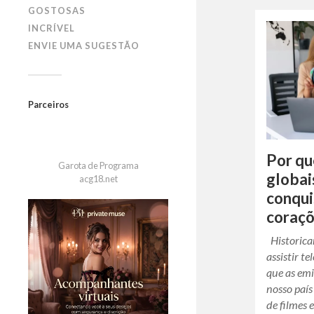
GOSTOSAS
INCRÍVEL
ENVIE UMA SUGESTÃO
Parceiros
Por qu
Garota de Programa
globai
acg18.net
conqui
coraç
Historica
assistir t
que as emi
nosso país
de filmes 