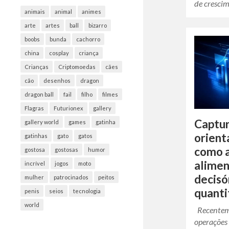
de cresci
animais
animal
animes
arte
artes
ball
bizarro
boobs
bunda
cachorro
china
cosplay
criança
Crianças
Criptomoedas
cães
cão
desenhos
dragon
dragon ball
fail
filho
filmes
Flagras
Futurionex
gallery
Captur
gallery world
games
gatinha
orient
gatinhas
gato
gatos
como a
gostosa
gostosas
humor
alimen
incrível
jogos
moto
decisó
mulher
patrocinados
peitos
quanti
penis
seios
tecnologia
world
Recenteme
operações