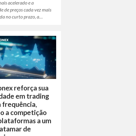
ais acelerado e a
de de preços cada vez mais
da no curto prazo, a…
onex reforça sua
dade em trading
a frequência,
o a competição
plataformas a um
patamar de