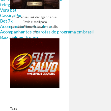
telegram 18
Vera bet
CassinoPix
Quer ter seu link divulgado aqui?
Bet 7k
Envie e-mail para
Acompanhantes Fortaleza
contato@omoristas.com
e saiba
Acompanhantes e garotas de programa em brasil
mais!
Baixa Filmes Torrent
Tags