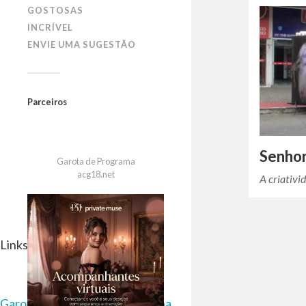
GOSTOSAS
INCRÍVEL
ENVIE UMA SUGESTÃO
Parceiros
Senhor
Garota de Programa
acg18.net
A criativi
Links Parceiros
Garota de Programa em Curitiba