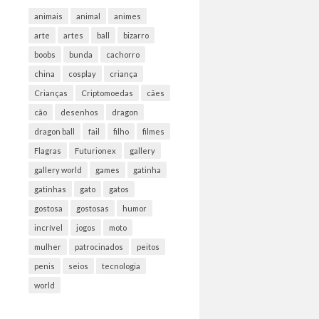
animais
animal
animes
arte
artes
ball
bizarro
boobs
bunda
cachorro
china
cosplay
criança
Crianças
Criptomoedas
cães
cão
desenhos
dragon
dragon ball
fail
filho
filmes
Flagras
Futurionex
gallery
gallery world
games
gatinha
gatinhas
gato
gatos
gostosa
gostosas
humor
incrível
jogos
moto
mulher
patrocinados
peitos
penis
seios
tecnologia
world