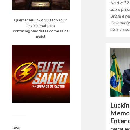
No dia 19 
sob a pres
Brasil e M
Quer ter seu link divulgado aqui?
Desenvolv
Envie e-mail para
e Serviços
contato@omoristas.com
e saiba
mais!
Luckin
Memor
Enten
para a
Tags