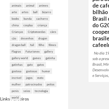
de caf
animais
animal
animes
bilhão
arte
artes
ball
bizarro
Brasil
boobs
bunda
cachorro
do G20
china
cosplay
criança
cooper
Crianças
Criptomoedas
cães
brasile
cão
desenhos
dragon
cafeei
dragon ball
fail
filho
filmes
Flagras
Futurionex
gallery
No dia 19
sob a pres
gallery world
games
gatinha
Brasil, Mi
gatinhas
gato
gatos
Desenvolv
gostosa
gostosas
humor
e Serviços
incrível
jogos
moto
mulher
patrocinados
peitos
penis
seios
tecnologia
world
Links Parceiros