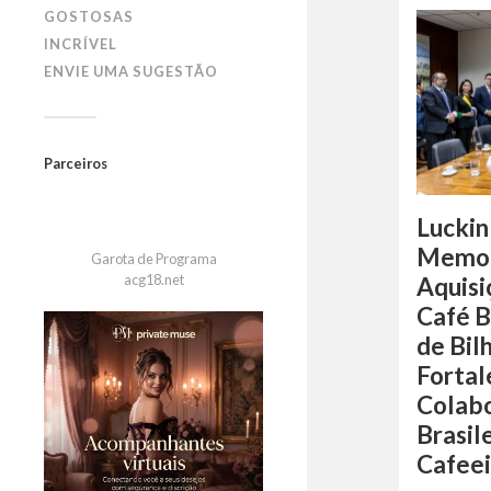
GOSTOSAS
INCRÍVEL
ENVIE UMA SUGESTÃO
Parceiros
Luckin
Memor
Garota de Programa
acg18.net
Aquisi
Café B
de Bil
Fortal
Colabo
Brasil
Cafeei