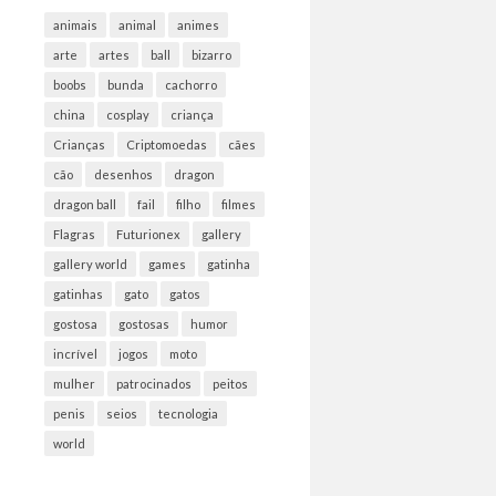
animais
animal
animes
arte
artes
ball
bizarro
boobs
bunda
cachorro
china
cosplay
criança
Crianças
Criptomoedas
cães
cão
desenhos
dragon
dragon ball
fail
filho
filmes
Flagras
Futurionex
gallery
gallery world
games
gatinha
gatinhas
gato
gatos
gostosa
gostosas
humor
incrível
jogos
moto
mulher
patrocinados
peitos
penis
seios
tecnologia
world