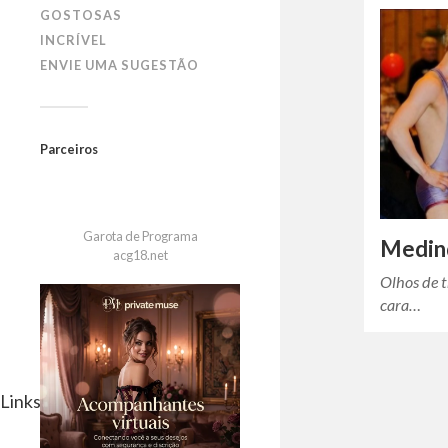
GOSTOSAS
INCRÍVEL
ENVIE UMA SUGESTÃO
Parceiros
Garota de Programa
Medin
acg18.net
Olhos de 
cara…
Links Parceiros