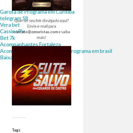
Garota de Programa em Curitiba
telegram 18
Quer ter seu link divulgado aqui?
Vera bet
Envie e-mail para
CassinoPix
contato@omoristas.com
e saiba
Bet 7k
mais!
Acompanhantes Fortaleza
Acompanhantes e garotas de programa em brasil
Baixa Filmes Torrent
Tags