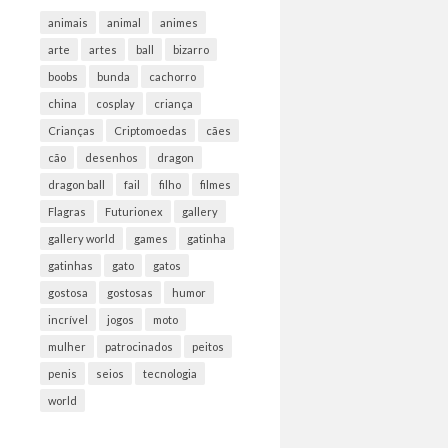
animais
animal
animes
arte
artes
ball
bizarro
boobs
bunda
cachorro
china
cosplay
criança
Crianças
Criptomoedas
cães
cão
desenhos
dragon
dragon ball
fail
filho
filmes
Flagras
Futurionex
gallery
gallery world
games
gatinha
gatinhas
gato
gatos
gostosa
gostosas
humor
incrível
jogos
moto
mulher
patrocinados
peitos
penis
seios
tecnologia
world