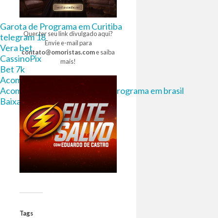
Garota de Programa em Curitiba
Quer ter seu link divulgado aqui?
telegram 18
Envie e-mail para
Vera bet
contato@omoristas.com
e saiba
CassinoPix
mais!
Bet 7k
Acompanhantes Fortaleza
Acompanhantes e garotas de programa em brasil
Baixa Filmes Torrent
Tags