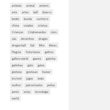
animais
animal
animes
arte
artes
ball
bizarro
boobs
bunda
cachorro
china
cosplay
criança
Crianças
Criptomoedas
cães
cão
desenhos
dragon
dragon ball
fail
filho
filmes
Flagras
Futurionex
gallery
gallery world
games
gatinha
gatinhas
gato
gatos
gostosa
gostosas
humor
incrível
jogos
moto
mulher
patrocinados
peitos
penis
seios
tecnologia
world