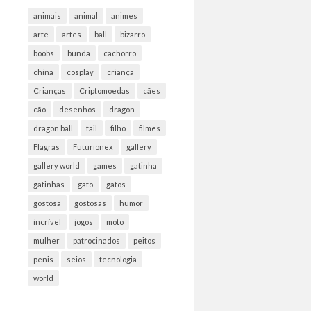
animais
animal
animes
arte
artes
ball
bizarro
boobs
bunda
cachorro
china
cosplay
criança
Crianças
Criptomoedas
cães
cão
desenhos
dragon
dragon ball
fail
filho
filmes
Flagras
Futurionex
gallery
gallery world
games
gatinha
gatinhas
gato
gatos
gostosa
gostosas
humor
incrível
jogos
moto
mulher
patrocinados
peitos
penis
seios
tecnologia
world