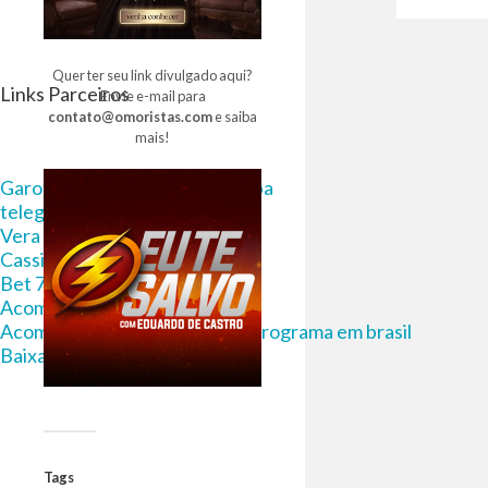
Quer ter seu link divulgado aqui?
Links Parceiros
Envie e-mail para
contato@omoristas.com
e saiba
mais!
Garota de Programa em Curitiba
telegram 18
Vera bet
CassinoPix
Bet 7k
Acompanhantes Fortaleza
Acompanhantes e garotas de programa em brasil
Baixa Filmes Torrent
Tags