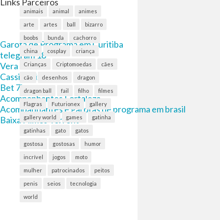
Links Parceiros
animais
animal
animes
arte
artes
ball
bizarro
boobs
bunda
cachorro
Garota de Programa em Curitiba
china
cosplay
criança
telegram 18
Vera bet
Crianças
Criptomoedas
cães
CassinoPix
cão
desenhos
dragon
Bet 7k
dragon ball
fail
filho
filmes
Acompanhantes Fortaleza
Flagras
Futurionex
gallery
Acompanhantes e garotas de programa em brasil
gallery world
games
gatinha
Baixa Filmes Torrent
gatinhas
gato
gatos
gostosa
gostosas
humor
incrível
jogos
moto
mulher
patrocinados
peitos
penis
seios
tecnologia
world