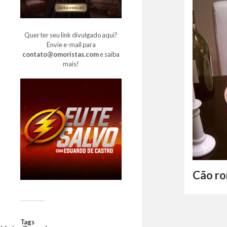
Quer ter seu link divulgado aqui?
Envie e-mail para
contato@omoristas.com
e saiba
mais!
Cão r
Tags