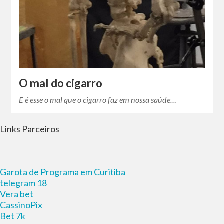
O mal do cigarro
E é esse o mal que o cigarro faz em nossa saúde…
Links Parceiros
Garota de Programa em Curitiba
telegram 18
Vera bet
CassinoPix
Bet 7k