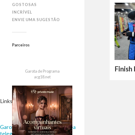
GOSTOSAS
INCRÍVEL
ENVIE UMA SUGESTÃO
Parceiros
Finish
Garota de Programa
acg18.net
Links Parceiros
Garota de Programa em Curitiba
telegram 18