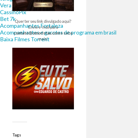
Vera bet
CassinoPix
Bet 7k
Quer ter seu link divulgado aqui?
Acompanhantes Fortaleza
Envie e-mail para
Acompanhantes e garotas de programa em brasil
contato@omoristas.com
e saiba
Baixa Filmes Torrent
mais!
Tags