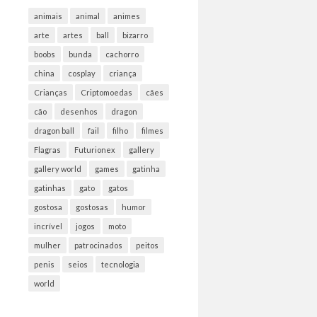
animais
animal
animes
arte
artes
ball
bizarro
boobs
bunda
cachorro
china
cosplay
criança
Crianças
Criptomoedas
cães
cão
desenhos
dragon
dragon ball
fail
filho
filmes
Flagras
Futurionex
gallery
gallery world
games
gatinha
gatinhas
gato
gatos
gostosa
gostosas
humor
incrível
jogos
moto
mulher
patrocinados
peitos
penis
seios
tecnologia
world