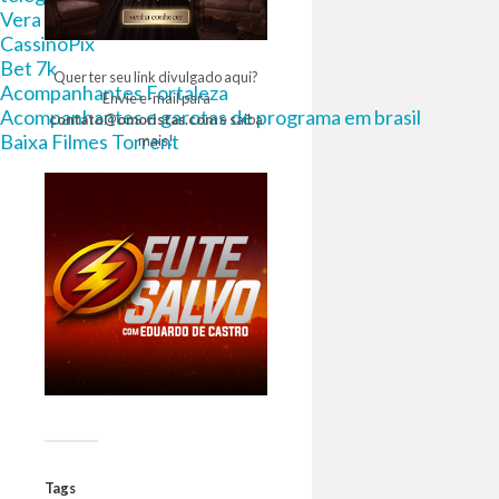
Vera bet
CassinoPix
Bet 7k
Quer ter seu link divulgado aqui?
Acompanhantes Fortaleza
Envie e-mail para
Acompanhantes e garotas de programa em brasil
contato@omoristas.com
e saiba
Baixa Filmes Torrent
mais!
Tags