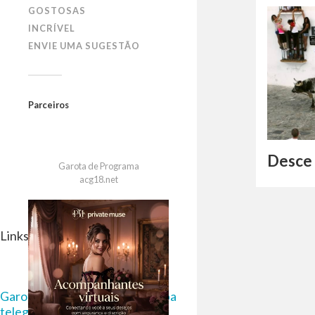
GOSTOSAS
INCRÍVEL
ENVIE UMA SUGESTÃO
Parceiros
Desce 
Garota de Programa
acg18.net
Links Parceiros
Garota de Programa em Curitiba
telegram 18