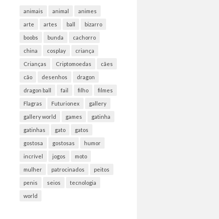
animais
animal
animes
arte
artes
ball
bizarro
boobs
bunda
cachorro
china
cosplay
criança
Crianças
Criptomoedas
cães
cão
desenhos
dragon
dragon ball
fail
filho
filmes
Flagras
Futurionex
gallery
gallery world
games
gatinha
gatinhas
gato
gatos
gostosa
gostosas
humor
incrível
jogos
moto
mulher
patrocinados
peitos
penis
seios
tecnologia
world