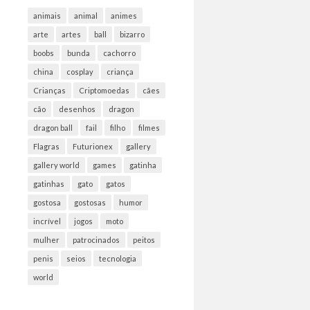
animais
animal
animes
arte
artes
ball
bizarro
boobs
bunda
cachorro
china
cosplay
criança
Crianças
Criptomoedas
cães
cão
desenhos
dragon
dragon ball
fail
filho
filmes
Flagras
Futurionex
gallery
gallery world
games
gatinha
gatinhas
gato
gatos
gostosa
gostosas
humor
incrível
jogos
moto
mulher
patrocinados
peitos
penis
seios
tecnologia
world