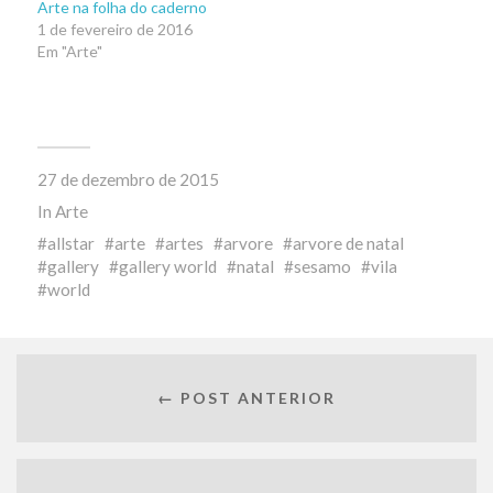
Arte na folha do caderno
1 de fevereiro de 2016
Em "Arte"
27 de dezembro de 2015
In
Arte
allstar
arte
artes
arvore
arvore de natal
gallery
gallery world
natal
sesamo
vila
world
← POST ANTERIOR