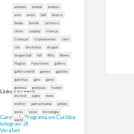
animais
animal
animes
arte
artes
ball
bizarro
boobs
bunda
cachorro
china
cosplay
criança
Crianças
Criptomoedas
cães
cão
desenhos
dragon
dragon ball
fail
filho
filmes
Flagras
Futurionex
gallery
gallery world
games
gatinha
gatinhas
gato
gatos
gostosa
gostosas
humor
Links Parceiros
incrível
jogos
moto
mulher
patrocinados
peitos
penis
seios
tecnologia
Garota de Programa em Curitiba
world
telegram 18
Vera bet