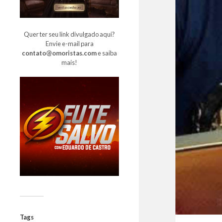
Quer ter seu link divulgado aqui?
Envie e-mail para
contato@omoristas.com
e saiba
mais!
Tags