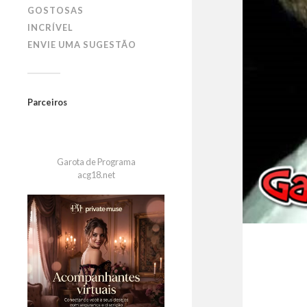
GOSTOSAS
INCRÍVEL
ENVIE UMA SUGESTÃO
Parceiros
Garota de Programa
acg18.net