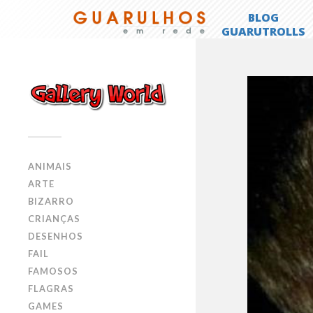
ANIMAIS
ARTE
BIZARRO
CRIANÇAS
DESENHOS
FAIL
FAMOSOS
FLAGRAS
GAMES