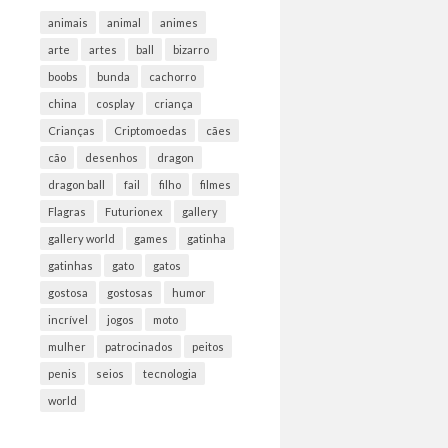
animais
animal
animes
arte
artes
ball
bizarro
boobs
bunda
cachorro
china
cosplay
criança
Crianças
Criptomoedas
cães
cão
desenhos
dragon
dragon ball
fail
filho
filmes
Flagras
Futurionex
gallery
gallery world
games
gatinha
gatinhas
gato
gatos
gostosa
gostosas
humor
incrível
jogos
moto
mulher
patrocinados
peitos
penis
seios
tecnologia
world