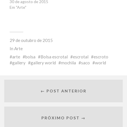
30 de agosto de 2015
Em "Arte"
29 de outubro de 2015
In
Arte
arte
bolsa
Bolsa escrotal
escrotal
escroto
gallery
gallery world
mochila
saco
world
← POST ANTERIOR
PRÓXIMO POST →