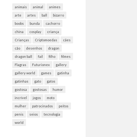
animais
animal
animes
arte
artes
ball
bizarro
boobs
bunda
cachorro
china
cosplay
criança
Crianças
Criptomoedas
cães
cão
desenhos
dragon
dragon ball
fail
filho
filmes
Flagras
Futurionex
gallery
gallery world
games
gatinha
gatinhas
gato
gatos
gostosa
gostosas
humor
incrível
jogos
moto
mulher
patrocinados
peitos
penis
seios
tecnologia
world