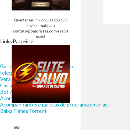
Quer ter seu link divulgado aqui?
Envie e-mail para
contato@omoristas.com
e saiba
mais!
Links Parceiros
Garota de Programa em Curitiba
telegram 18
Vera bet
CassinoPix
Bet 7k
Acompanhantes Fortaleza
Acompanhantes e garotas de programa em brasil
Baixa Filmes Torrent
Tags