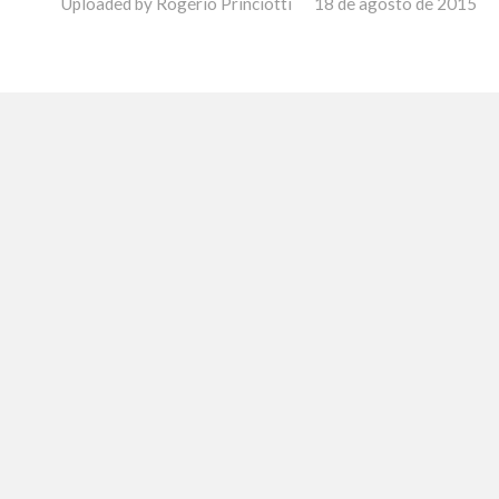
Uploaded by
Rogério Princiotti
18 de agosto de 2015