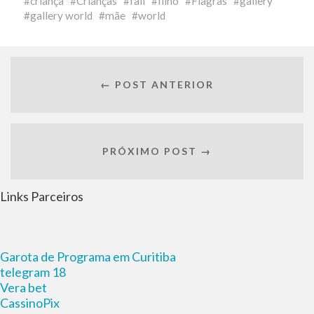
criança
Crianças
fail
filho
Flagras
gallery
gallery world
mãe
world
← POST ANTERIOR
PRÓXIMO POST →
Links Parceiros
Garota de Programa em Curitiba
telegram 18
Vera bet
CassinoPix