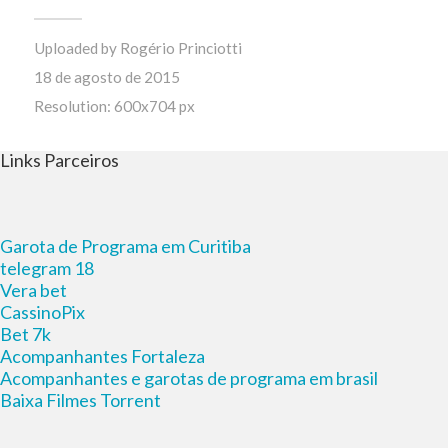
Uploaded by
Rogério Princiotti
18 de agosto de 2015
Resolution: 600x704 px
Links Parceiros
Garota de Programa em Curitiba
telegram 18
Vera bet
CassinoPix
Bet 7k
Acompanhantes Fortaleza
Acompanhantes e garotas de programa em brasil
Baixa Filmes Torrent