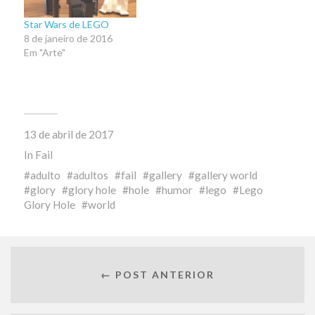
Star Wars de LEGO
8 de janeiro de 2016
Em "Arte"
13 de abril de 2017
In
Fail
adulto
adultos
fail
gallery
gallery world
glory
glory hole
hole
humor
lego
Lego
Glory Hole
world
← POST ANTERIOR