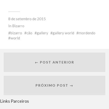
8 de setembro de 2015
In
Bizarro
bizarro
cão
gallery
gallery world
mordendo
world
← POST ANTERIOR
PRÓXIMO POST →
Links Parceiros