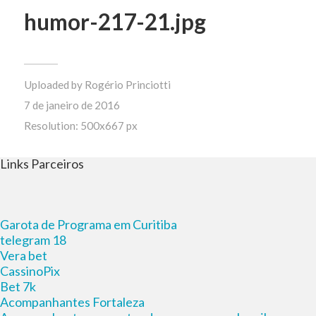
humor-217-21.jpg
Uploaded by
Rogério Princiotti
7 de janeiro de 2016
Resolution: 500x667 px
Links Parceiros
Garota de Programa em Curitiba
telegram 18
Vera bet
CassinoPix
Bet 7k
Acompanhantes Fortaleza