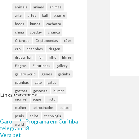
animais
animal
animes
arte
artes
ball
bizarro
boobs
bunda
cachorro
china
cosplay
criança
Crianças
Criptomoedas
cães
cão
desenhos
dragon
dragon ball
fail
filho
filmes
Flagras
Futurionex
gallery
gallery world
games
gatinha
gatinhas
gato
gatos
gostosa
gostosas
humor
Links Parceiros
incrível
jogos
moto
mulher
patrocinados
peitos
penis
seios
tecnologia
Garota de Programa em Curitiba
world
telegram 18
Vera bet