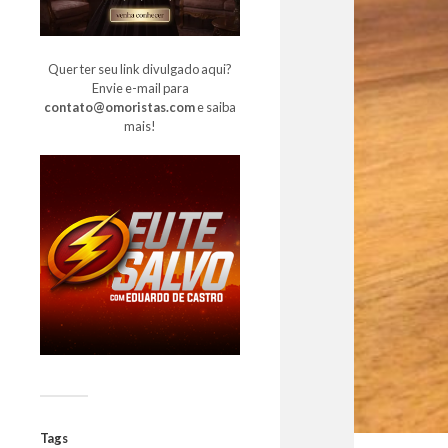
Quer ter seu link divulgado aqui?
Envie e-mail para
contato@omoristas.com
e saiba
mais!
Tags