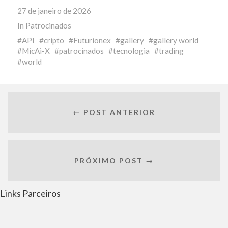
27 de janeiro de 2026
In
Patrocinados
API
cripto
Futurionex
gallery
gallery world
MicAi-X
patrocinados
tecnologia
trading
world
← POST ANTERIOR
PRÓXIMO POST →
Links Parceiros