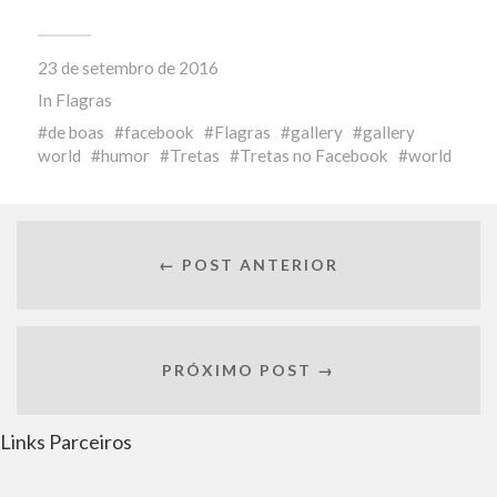
23 de setembro de 2016
In
Flagras
de boas
facebook
Flagras
gallery
gallery
world
humor
Tretas
Tretas no Facebook
world
← POST ANTERIOR
PRÓXIMO POST →
Links Parceiros