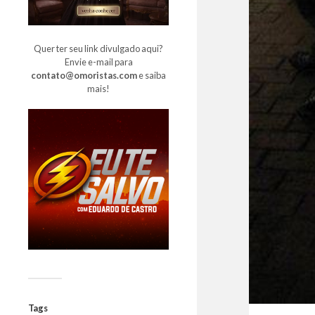
Quer ter seu link divulgado aqui?
Envie e-mail para
contato@omoristas.com
e saiba
mais!
Tags