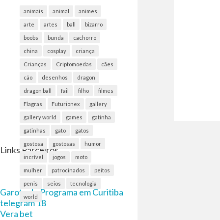
animais
animal
animes
arte
artes
ball
bizarro
boobs
bunda
cachorro
china
cosplay
criança
Crianças
Criptomoedas
cães
cão
desenhos
dragon
dragon ball
fail
filho
filmes
Flagras
Futurionex
gallery
gallery world
games
gatinha
gatinhas
gato
gatos
gostosa
gostosas
humor
Links Parceiros
incrível
jogos
moto
mulher
patrocinados
peitos
penis
seios
tecnologia
Garota de Programa em Curitiba
world
telegram 18
Vera bet