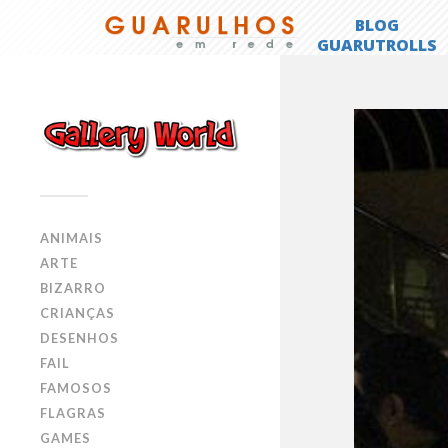
ANIMAIS
ARTE
BIZARRO
CRIANÇAS
DESENHOS
FAIL
FAMOSOS
FLAGRAS
GAMES