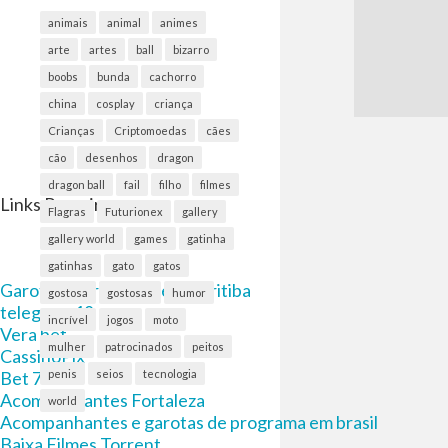
animais
animal
animes
arte
artes
ball
bizarro
boobs
bunda
cachorro
china
cosplay
criança
Crianças
Criptomoedas
cães
cão
desenhos
dragon
dragon ball
fail
filho
filmes
Links Parceiros
Flagras
Futurionex
gallery
gallery world
games
gatinha
gatinhas
gato
gatos
Garota de Programa em Curitiba
gostosa
gostosas
humor
telegram 18
incrível
jogos
moto
Vera bet
mulher
patrocinados
peitos
CassinoPix
Bet 7k
penis
seios
tecnologia
Acompanhantes Fortaleza
world
Acompanhantes e garotas de programa em brasil
Baixa Filmes Torrent