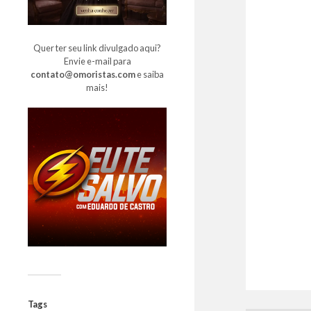
Quer ter seu link divulgado aqui?
Envie e-mail para
contato@omoristas.com
e saiba
mais!
Tags