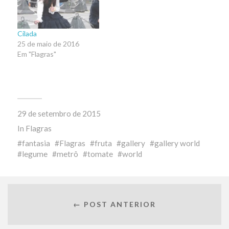
Cilada
25 de maio de 2016
Em "Flagras"
29 de setembro de 2015
In
Flagras
fantasia
Flagras
fruta
gallery
gallery world
legume
metrô
tomate
world
← POST ANTERIOR