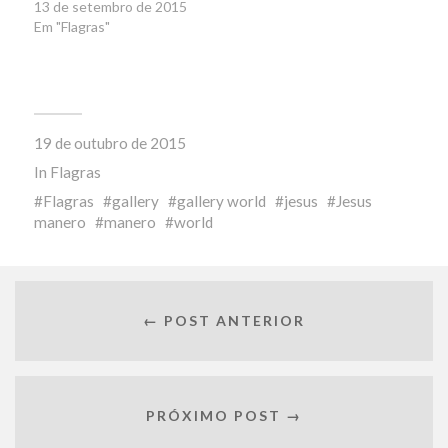
13 de setembro de 2015
Em "Flagras"
19 de outubro de 2015
In
Flagras
Flagras
gallery
gallery world
jesus
Jesus
manero
manero
world
← POST ANTERIOR
PRÓXIMO POST →